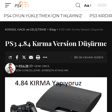
Aa
Font
Resizer
PS4 OYUN YÜKLETMEK İÇİN TIKLAYINIZ
PS3 KIRDIR
KONSOL HACK ve GELİŞTİRME
>
Blog
>
PS3 4.84 Kırma Version Düşürme
PS3 4.84 Kırma Version Düşürme
0 DK OKUMA SÜRESI
BY
PS4 JB
7 SENE ÖNCE
SON GÜNCELLEME: 2019/02/14 AT 8:43 AM