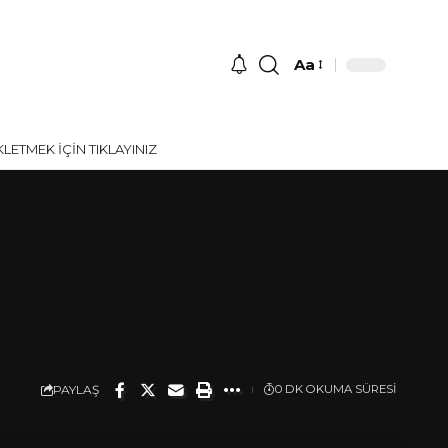
Aa
Font
Resizer
ETMEK İÇİN TIKLAYINIZ
PAYLAŞ
0 DK OKUMA SÜRESI