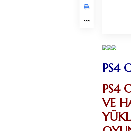
PS4 
PS4 
VE H
YÜKL
OYUN