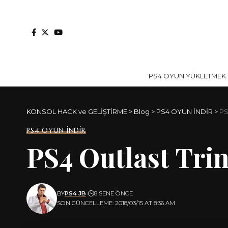
PS4 OYUN YÜKLETMEK İ
KONSOL HACK ve GELİŞTİRME
>
Blog
>
PS4 OYUN İNDİR
>
PS
PS4 OYUN İNDİR
PS4 Outlast Tri
BY
PS4 JB
8 SENE ÖNCE
SON GÜNCELLEME: 2018/03/15 AT 8:36 AM