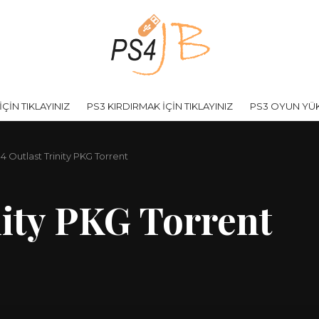
ÇİN TIKLAYINIZ
PS3 KIRDIRMAK İÇİN TIKLAYINIZ
PS3 OYUN YÜKL
4 Outlast Trinity PKG Torrent
nity PKG Torrent