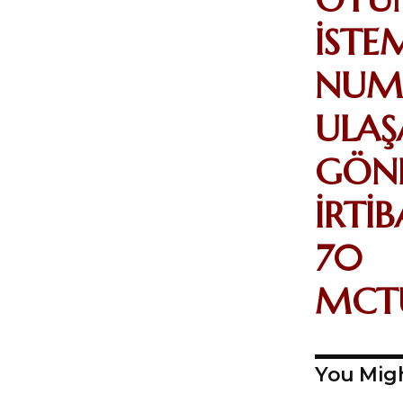
İSTE
NUM
ULAŞ
GÖND
İRTİ
70
MCT
You Migh