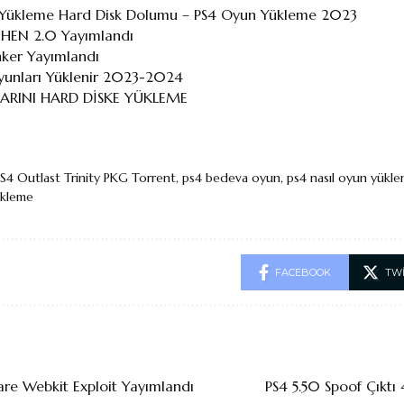
Yükleme Hard Disk Dolumu – PS4 Oyun Yükleme 2023
 HEN 2.0 Yayımlandı
nker Yayımlandı
Oyunları Yüklenir 2023-2024
ARINI HARD DİSKE YÜKLEME
S4 Outlast Trinity PKG Torrent
,
ps4 bedeva oyun
,
ps4 nasıl oyun yüklen
kleme
FACEBOOK
TW
are Webkit Exploit Yayımlandı
PS4 5.50 Spoof Çıktı 