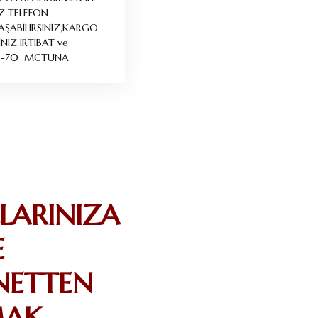
Z TELEFON
ABİLİRSİNİZ,KARGO
NİZ İRTİBAT ve
70-70 MCTUNA
LARINIZA
E
NETTEN
MAK