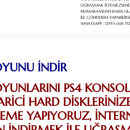
UĞRAŞMAK İSTEMEZSENİ
NUMARAMDAN BANA ULAŞ
İLE GÖNDERİM YAPABİLİRSİ
WHATSAPP : 0553-618-
OYUNU İNDİR
OYUNLARINI PS4 KONSOL
ARİCİ HARD DİSKLERİNİZ
EME YAPIYORUZ, İNTER
 İNDİRMEK İLE UĞRAŞ