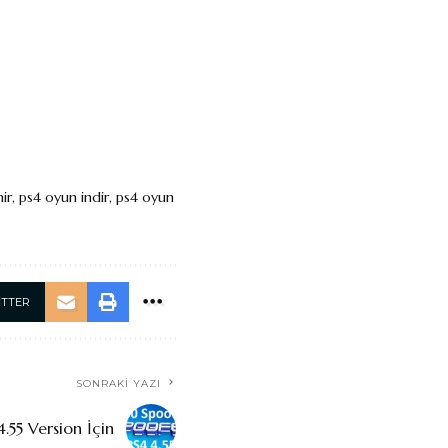
ir
,
ps4 oyun indir
,
ps4 oyun
ITTER
SONRAKI YAZI
4.55 Version İçin