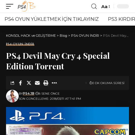
Aa
Font
Resizer
PS4 OYUN YÜKLETMEK İÇİN TIKLAYINIZ
PS3 KIRDIR
KONSOL HACK ve GELİŞTİRME
>
Blog
>
PS4 OYUN İNDİR
>
PS4 Devil May Cry 4 Special Edition Torrent
PS4 OYUN İNDİR
PS4 Devil May Cry 4 Special
Edition Torrent
0 DK OKUMA SÜRESI
BY
PS4 JB
8 SENE ÖNCE
SON GÜNCELLEME: 2018/03/11 AT 7:41 PM