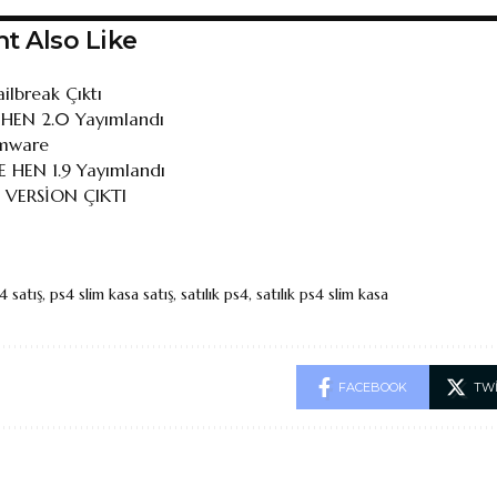
t Also Like
ilbreak Çıktı
 HEN 2.0 Yayımlandı
rmware
E HEN 1.9 Yayımlandı
9 VERSİON ÇIKTI
4 satış
,
ps4 slim kasa satış
,
satılık ps4
,
satılık ps4 slim kasa
FACEBOOK
TW