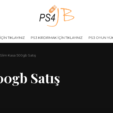
ÇİN TIKLAYINIZ
PS3 KIRDIRMAK İÇİN TIKLAYINIZ
PS3 OYUN YÜKL
Slim Kasa 500gb Satış
00gb Satış