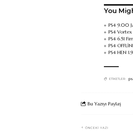
You Migh
PS4 9.00 Ja
PS4 Vortex
PS4 6.51 Fi
PS4 OFFLİN
PS4 HEN 1.
ps
ETIKETLER:
Bu Yazıyı Paylaş
ÖNCEKI YAZI