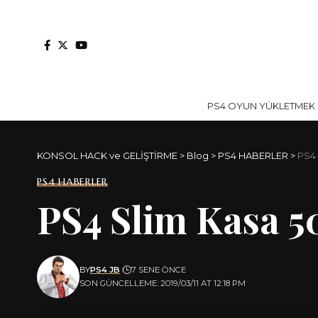
PS4 OYUN YÜKLETMEK İ
KONSOL HACK ve GELİŞTİRME
>
Blog
>
PS4 HABERLER
>
PS4 
PS4 HABERLER
PS4 Slim Kasa 5
BY
PS4 JB
7 SENE ÖNCE
SON GÜNCELLEME: 2019/03/11 AT 12:18 PM