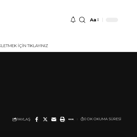
Aa
Font
Resizer
ETMEK İÇİN TIKLAYINIZ
PAYLAŞ
0 DK OKUMA SÜRESI