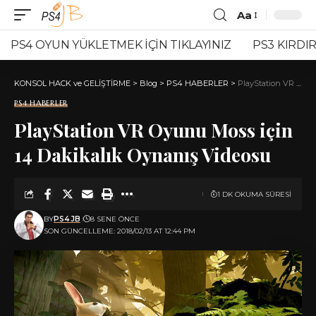
Aa
Font
Resizer
PS4 OYUN YÜKLETMEK İÇİN TIKLAYINIZ
PS3 KIRDIR
KONSOL HACK ve GELİŞTİRME
>
Blog
>
PS4 HABERLER
>
PlayStation VR Oyunu Moss için 14 Dakikalık Oynanış Videosu
PS4 HABERLER
PlayStation VR Oyunu Moss için
14 Dakikalık Oynanış Videosu
1 DK OKUMA SÜRESI
BY
PS4 JB
8 SENE ÖNCE
SON GÜNCELLEME: 2018/02/13 AT 12:44 PM